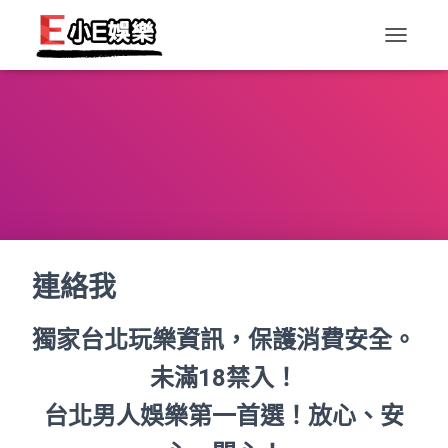
T
O
G
G
L
E
N
A
V
I
G
A
T
連絡我
I
O
獨家台北玩樂資訊，保護消費安全。
N
未滿18禁入！
台北男人娛樂第一首選！放心、安