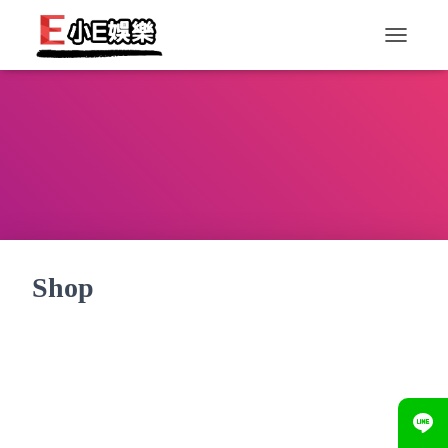
T
O
G
G
L
E
N
A
V
I
G
A
T
Shop
I
O
N