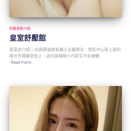
舒壓會館介紹
皇室舒壓館
皇室店介紹◇ 此館算是麻雀雖小五臟俱全，靠近中山區上面的
晴光市場農安街上，走的是精緻小巧卻又不失硬體
Read more…