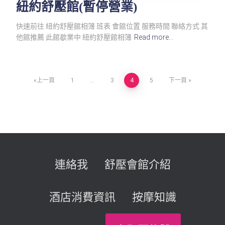
紐約舒壓館(暫停營業)
快速前往 紐約舒壓館相簿 班表 會館位置 服務時間 聯絡方式 其
他館推薦 此館歇業中 紐約舒壓館相簿
Read more…
文
上一頁
1
...
3
4
5
下一頁
章
導
覽
連絡我
舒壓會館介紹
酒店消費資訊
按摩知識