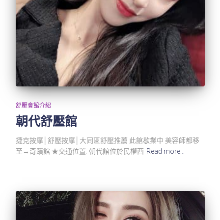
舒壓會館介紹
朝代舒壓館
捷克按摩│舒壓按摩│大同區舒壓推薦 此館歇業中 美容師都移
至→奇蹟館 ★交通位置: 朝代館位於民權西
Read more…