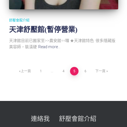
舒壓會館介紹
天津舒壓館(暫停營業)
天津館目前已搬家至>>農安館<<囉 ★天津館特色: 很多隱藏版
美容師，裝潢硬
Read more…
文
上一頁
1
...
4
5
6
下一頁
章
導
覽
連絡我
舒壓會館介紹