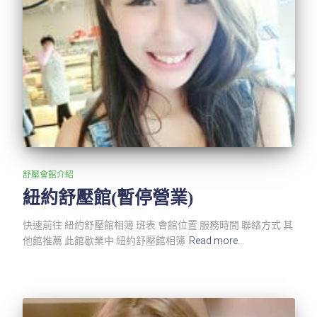
舒壓會館介紹
紐約舒壓館(暫停營業)
快速前往 紐約舒壓館相簿 班表 會館位置 服務時間 聯絡方式 其
他館推薦 此館歇業中 紐約舒壓館相簿
Read more…