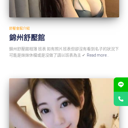
舒壓會館介紹
錦州舒壓館
錦州舒壓館相簿 班表 如有照片班表但卻沒有看到名子的狀況下
可能是妹妹休檔或是沒做了請以班表為主 ✔
Read more…