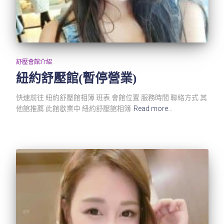
舒壓會館介紹
紐約舒壓館(暫停營業)
快速前往 紐約舒壓館相簿 班表 會館位置 服務時間 聯絡方式 其
他館推薦 此館歇業中 紐約舒壓館相簿
Read more…