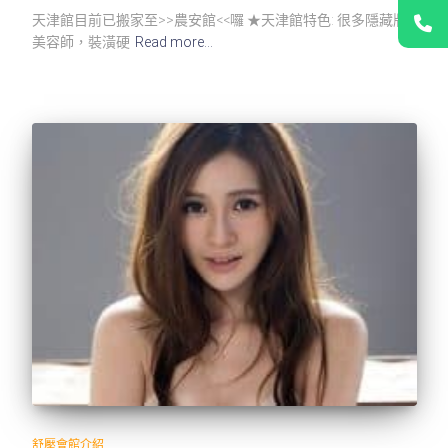
天津館目前已搬家至>>農安館<<囉 ★天津館特色: 很多隱藏版
美容師，裝潢硬
Read more…
舒壓會館介紹