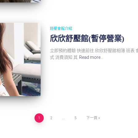
舒壓會館介紹
欣欣舒壓館(暫停營業)
立即預約體驗 快速前往 欣欣舒壓館相簿 班表 
式 消費須知 其
Read more…
1
2
...
5
下一頁