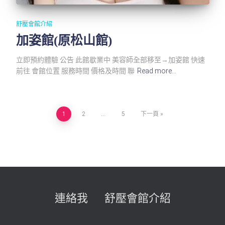
舒壓會館介紹
加姿館(原松山館)
立即預約體驗 公告 此館歇業中 美容師全部移至→加姿館 快速
前往 會館位置 服務時間 價格及時間 聯
Read more…
文
1
2
...
5
下一頁
章
導
覽
連絡我
舒壓會館介紹