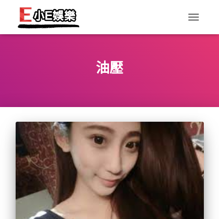
TOGGLE
NAVIGAT
油壓