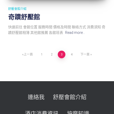
舒壓會館介紹
奇蹟舒壓館
快速前往 會館位置 服務時間 價格及時間 聯絡方式 消費須知 奇
蹟舒壓館相簿 其他館推薦 各館班表
Read more…
文
上一頁
1
2
3
4
下一頁
章
導
覽
連絡我
舒壓會館介紹
酒店消費資訊
按摩知識