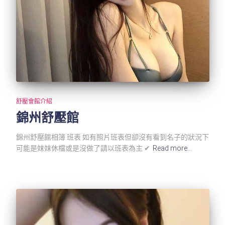
舒壓會館介紹
錦州舒壓館
錦州舒壓館相簿 班表 如有照片班表但卻沒有看到名子的狀況下
可能是妹妹休檔或是沒做了請以班表為主 ✔
Read more…