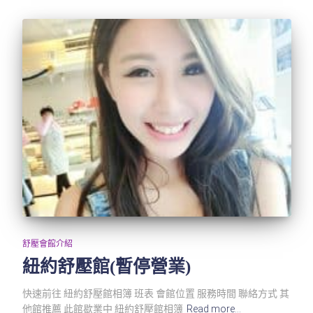
舒壓會館介紹
紐約舒壓館(暫停營業)
快速前往 紐約舒壓館相簿 班表 會館位置 服務時間 聯絡方式 其
他館推薦 此館歇業中 紐約舒壓館相簿
Read more…