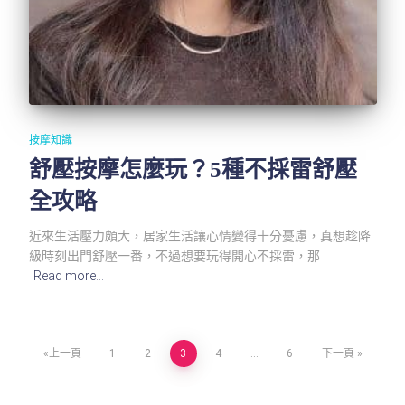
按摩知識
舒壓按摩怎麼玩？5種不採雷舒壓
全攻略
近來生活壓力頗大，居家生活讓心情變得十分憂慮，真想趁降
級時刻出門舒壓一番，不過想要玩得開心不採雷，那
Read more…
文
上一頁
1
2
3
4
...
6
下一頁
章