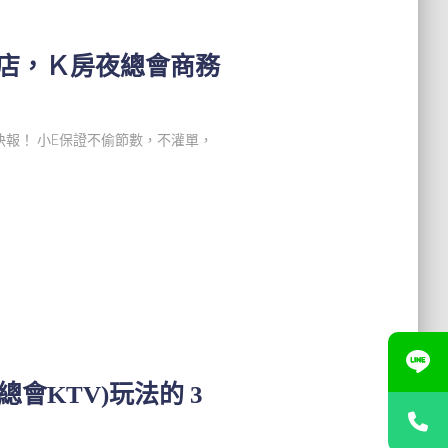
酒店，Ｋ房夜總會商務
訊快報！ 小E保證不偷節數，不灌單，
會KTV)玩法的 3