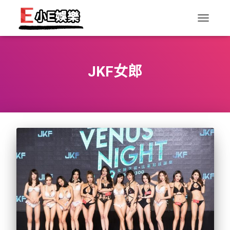
TOGGLE
NAVIGAT
JKF女郎