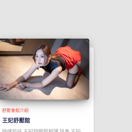
舒壓會館介紹
王妃舒壓館
快速前往 王妃舒壓館相簿 班表 王妃