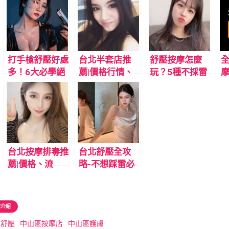
打手槍舒壓好處
台北半套店推
舒壓按摩怎麼
多！6大必學絕
薦|價格行情、
玩？5種不採雷
招升天技巧
流程、怎麼挑不
舒壓全攻略
踩雷(2026年8
月)
台北按摩排毒推
台北舒壓全攻
薦|價格、流
略-不想踩雷必
程、會館名單
看這篇
(2026年7月更
新)
館介紹
A舒壓
中山區按摩店
中山區護膚