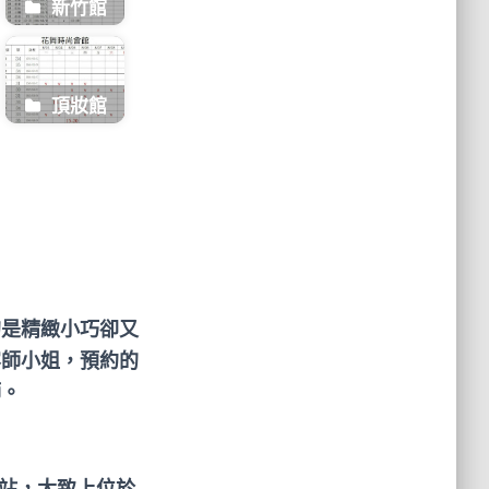
新竹館
頂妝館
的是精緻小巧卻又
容師小姐，預約的
師。
路站，大致上位於