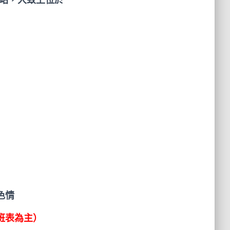
！
色情
班表為主）