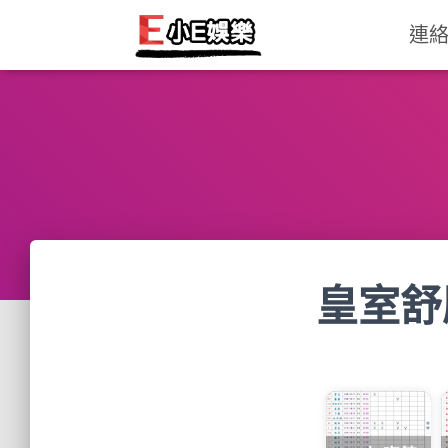
連
皇室舒
各館班