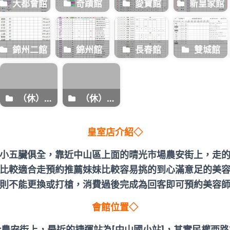
大都會館
奇蹟館
愛寶館
新皇家館
錦州二館
錦州館
長春館
雙城館
（休）農
（休）長
安二館
安館
皇室店介紹◇
小五臟俱全，靠近中山區上面的晴光市場農安街上，走
比較適合走預約推薦妹妹比較容易挑的到心滿意足的美
則不能更換或打槍，消費過後完成為回客即可預約美容
會館位置◇
農安街上，最近的捷運站為[中山國小站]，其實民權西