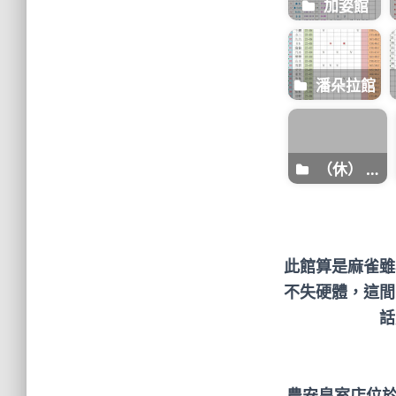
加姿館
潘朵拉館
（休） 王
妃館
此館算是麻雀雖
不失硬體，這間
話
農安皇室店位於