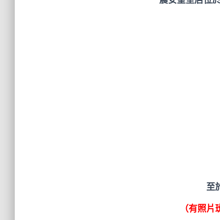
至
（有照片