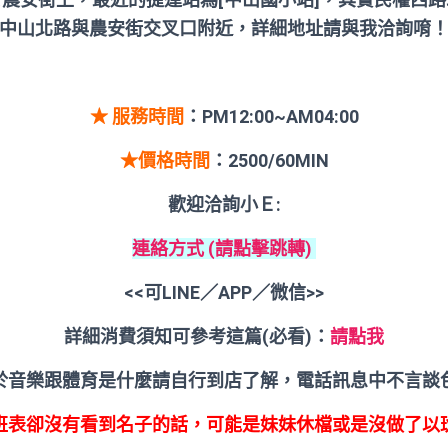
中山北路與農安街交叉口附近，詳細地址請與我洽詢唷
★ 服務時間
：PM12:00~AM04:00
★價格時間
：2500/60MIN
歡迎洽詢小Ｅ:
連絡方式 (請點擊跳轉)
<<
可
LINE
／
APP
／微信
>>
詳細消費須知可參考這篇(必看)：
請點我
於音樂跟體育是什麼請自行到店了解，電話訊息中不言談
班表卻沒有看到名子的話，可能是妹妹休檔或是沒做了以