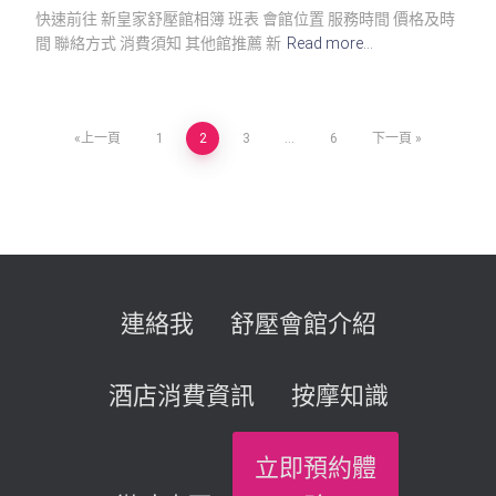
快速前往 新皇家舒壓館相簿 班表 會館位置 服務時間 價格及時
間 聯絡方式 消費須知 其他館推薦 新
Read more…
文
上一頁
1
2
3
...
6
下一頁
章
導
覽
連絡我
舒壓會館介紹
酒店消費資訊
按摩知識
立即預約體