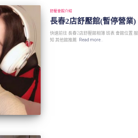
舒壓會館介紹
長春2店舒壓館(暫停營業)
快速前往 長春2店舒壓館相簿 班表 會館位置 
知 其他館推薦
Read more…